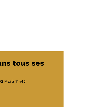
dans tous ses
02 Mai
à 11h45