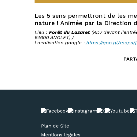
Les 5 sens permettront de les met
nature ! Animée par la Direction 
Lieu :
Forêt du Lazaret
(RDV devant l’entré
64600 ANGLET) /
Localisation google :
https://goo.gl/maps
PART
Plan de Site
Mentions légales