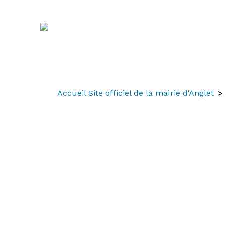
Aller
Aller
Aller
au
à
au
contenu
la
menu
recherche
Accueil Site officiel de la mairie d'Anglet