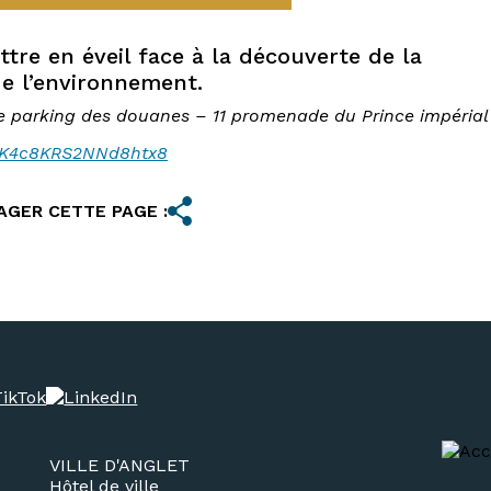
tre en éveil face à la découverte de la
de l’environnement.
e parking des douanes – 11 promenade du Prince impérial
/jK4c8KRS2NNd8htx8
AGER CETTE PAGE :
VILLE D'ANGLET
Hôtel de ville