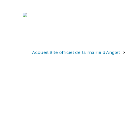
Aller
Aller
Aller
au
à
au
contenu
la
menu
recherche
Accueil Site officiel de la mairie d'Anglet