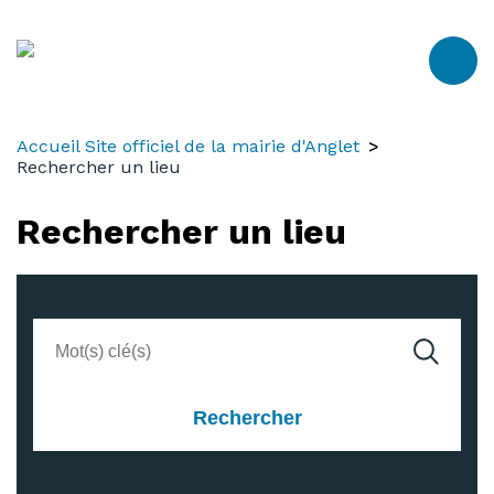
Aller
Aller
Aller
au
à
au
contenu
la
menu
recherche
Accueil Site officiel de la mairie d'Anglet
Rechercher un lieu
Rechercher un lieu